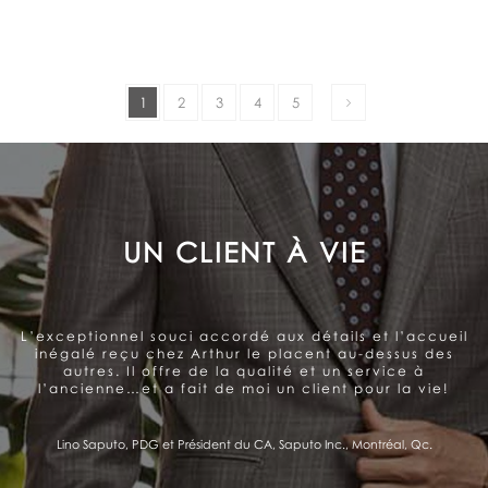
1
2
3
4
5
LE SOUCI DE LA SATISFACTION
DU CLIENT
Arthur offre un service très personnalisé et
professionnel. Belle gamme de produits. Le souci de la
satisfaction du client se ressent et me donne
confiance.
Pierre Fitzgibbon, Ministre de l'Économie et de l'Innovation, Québec, Qc.