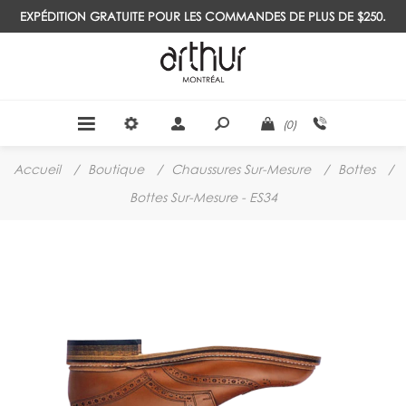
EXPÉDITION GRATUITE POUR LES COMMANDES DE PLUS DE $250.
(0)
Accueil
/
Boutique
/
Chaussures Sur-Mesure
/
Bottes
/
Bottes Sur-Mesure - ES34