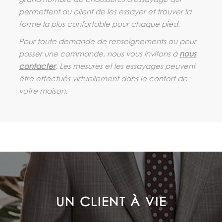
permettent au client de les essayer et trouver la
forme la plus confortable pour chaque pied.
Pour toute demande de renseignements ou pour
passer une commande, nous vous invitons à
nous
contacter
. Les mesures et les essayages peuvent
être effectués virtuellement dans le confort de
votre maison.
LE SOUCI DE LA SATISFACTION
DU CLIENT