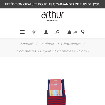
EXPÉDITION GRATUITE POUR LES COMMANDES DE PLUS DE $250.
(0)
Accueil
/
Boutique
/
Chaussettes
/
Chaussettes à Rayures Horizontales en Coton