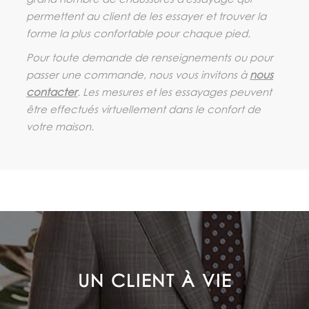
permettent au client de les essayer et trouver la
forme la plus confortable pour chaque pied.
Pour toute demande de renseignements ou pour
passer une commande, nous vous invitons à
nous
contacter
. Les mesures et les essayages peuvent
être effectués virtuellement dans le confort de
votre maison.
LE SOUCI DE LA SATISFACTION
DU CLIENT