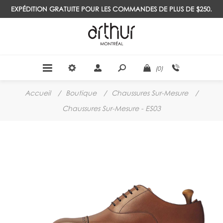
EXPÉDITION GRATUITE POUR LES COMMANDES DE PLUS DE $250.
(0)
Accueil
/
Boutique
/
Chaussures Sur-Mesure
/
Chaussures Sur-Mesure - ES03