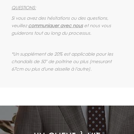
QUESTIONS:
Si vous avez des hésitations ou des questions,
veuillez
communiquer avec nous
et nous vous
guiderons tout au long du processus.
*Un supplément de 20% est applicable pour les
chandails de 50" de poitrine ou plus (mesurant
67cm ou plus d'une aisselle à l'autre).
LE SOUCI DE LA SATISFACTION