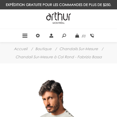
EXPÉDITION GRATUITE POUR LES COMMANDES DE PLUS DE $250.
(0)
Accueil
/
Boutique
/
Chandails Sur-Mesure
/
Chandail Sur-Mesure à Col Rond - Fabrizio Bassa