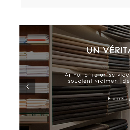
L’exceptionnel souci a
au-dessus des autres. I
L