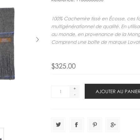
100% Cachemire tissé en Écosse, ces fou
multigénérationnel de qualité. En utilis
au monde, en provenance de la Mongoli
Comprend une boîte de marque Lovat Mi
$325.00
+
-