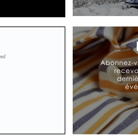
eal
Abonnez-vo
recevoi
derni
évé