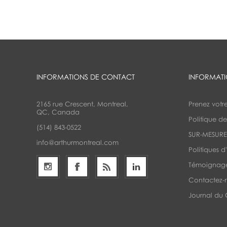
INFORMATIONS DE CONTACT
INFORMAT
2165 rue Crescent, Montreal,
Prenez votr
QC, Canada
Politique de
(514) 843-0522
SUR-MESUR
info@arthurmontreal.com
Politiques d
Témoignag
Contactez-
Journal du