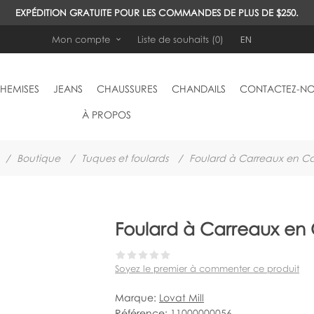
EXPÉDITION GRATUITE POUR LES COMMANDES DE PLUS DE $250.
EN
Mon compte
Liste de souhaits
(0)
HEMISES
JEANS
CHAUSSURES
CHANDAILS
CONTACTEZ-N
À PROPOS
/
Boutique
/
Tuques et foulards
/
Foulard à Carreaux en C
Foulard à Carreaux en
Soyez le premier à commenter ce produit
Marque:
Lovat Mill
Référence:
11000000056