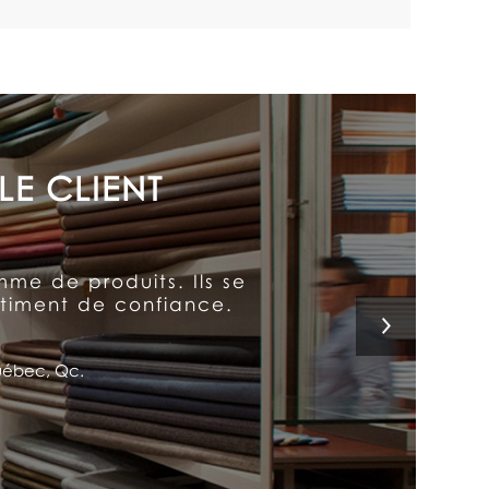
 chez Arthur le placent
enne…et a fait de moi un
c.