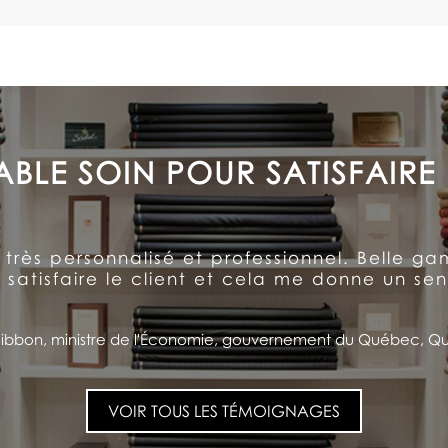
UN CLIENT À VIE
ccordé aux détails et l’accueil inégalé reçu
l offre de la qualité et un service à l’anci
client pour la vie!
ino Saputo, PDG et Président du CA, Saputo Inc., Montréal, Q
VOIR TOUS LES TÉMOIGNAGES