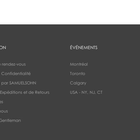
ION
ÉVÉNEMENTS
e rendez-vous
Montréal
 Confidentialité
Toronto
E par SAMUELSOHN
Calgary
'Expéditions et de Retours
USA - NY, NJ, CT
es
nous
 Gentleman