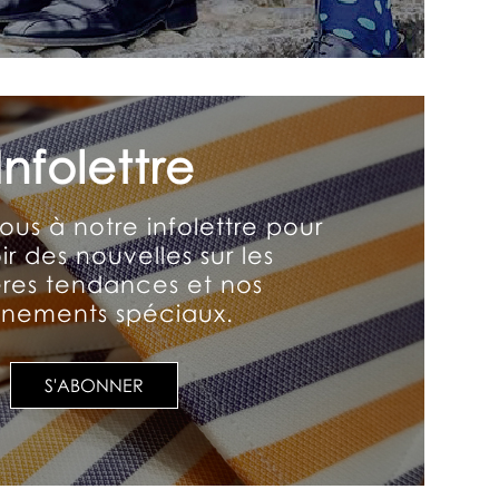
Infolettre
us à notre infolettre pour
r des nouvelles sur les
ères tendances et nos
nements spéciaux.
S'ABONNER