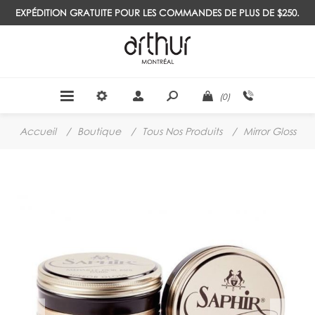
EXPÉDITION GRATUITE POUR LES COMMANDES DE PLUS DE $250.
(0)
Accueil
/
Boutique
/
Tous Nos Produits
/
Mirror Gloss