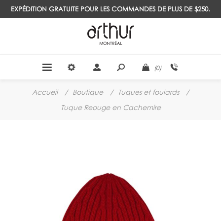
EXPÉDITION GRATUITE POUR LES COMMANDES DE PLUS DE $250.
(0)
Accueil
/
Boutique
/
Tuques et foulards
/
Tuque Reouge en Cachemire