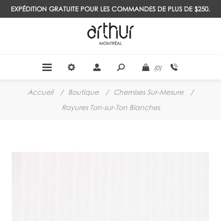
EXPÉDITION GRATUITE POUR LES COMMANDES DE PLUS DE $250.
(0)
Accueil
/
Boutique
/
Chemises Sur-Mesure
/
Rayures Ton-sur-Ton Blanches