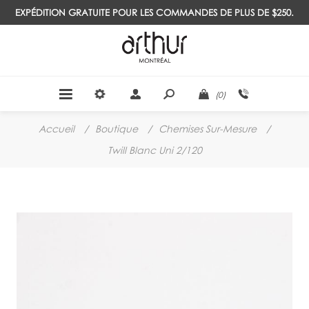
EXPÉDITION GRATUITE POUR LES COMMANDES DE PLUS DE $250.
(0)
Accueil
/
Boutique
/
Chemises Sur-Mesure
/
Twill Blanc Uni 2/120