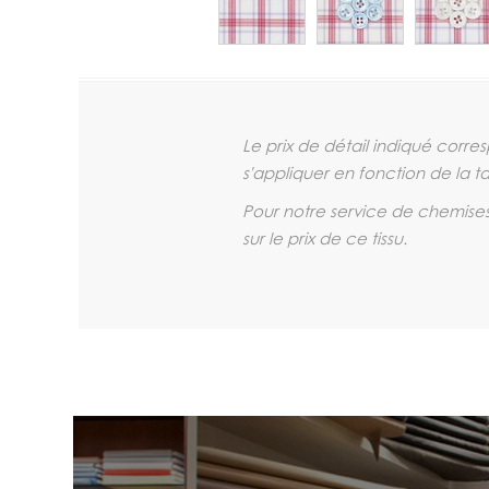
Le prix de détail indiqué corr
s'appliquer en fonction de la t
Pour notre service de chemise
sur le prix de ce tissu.