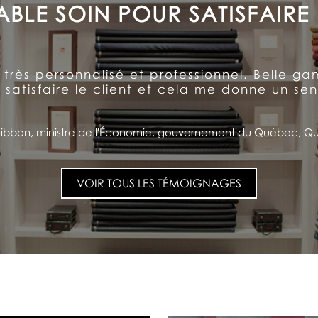
UN CLIENT À VIE
ccordé aux détails et l’accueil inégalé reçu
l offre de la qualité et un service à l’anci
client pour la vie!
ino Saputo, PDG et Président du CA, Saputo Inc., Montréal, Q
VOIR TOUS LES TÉMOIGNAGES