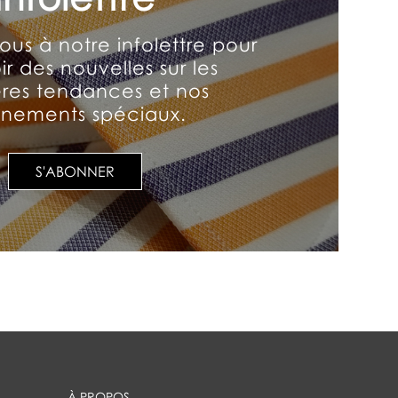
us à notre infolettre pour
r des nouvelles sur les
ères tendances et nos
nements spéciaux.
S'ABONNER
À PROPOS