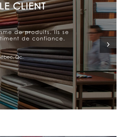
 chez Arthur le placent
enne…et a fait de moi un
c.