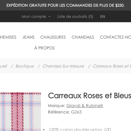
EXPÉDITION GRATUITE POUR LES COMMANDES DE PLUS DE $250.
EN
Mon compte
Liste de souhaits
(0)
HEMISES
JEANS
CHAUSSURES
CHANDAILS
CONTACTEZ-N
À PROPOS
ueil
/
Boutique
/
Chemises Sur-Mesure
/
Carreaux Roses et 
Carreaux Roses et Bleu
Marque:
Grandi & Rubinelli
Référence:
G263
100% coton double retors 100