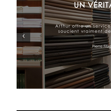
L’exceptionnel souci a
au-dessus des autres. I
L