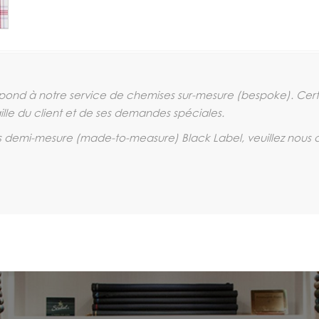
espond à notre service de chemises sur-mesure (
bespoke
). Cer
aille du client et de ses demandes spéciales.
s demi-mesure (
made-to-measure
) Black Label, veuillez nous