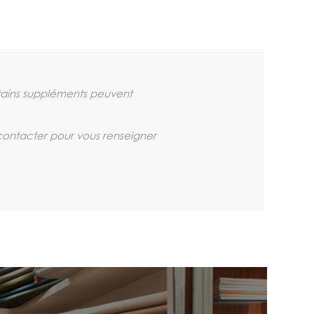
tains suppléments peuvent
 contacter pour vous renseigner