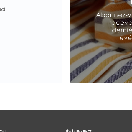
eal
Abonnez-vo
recevoi
derni
évé
ION
ÉVÉNEMENTS