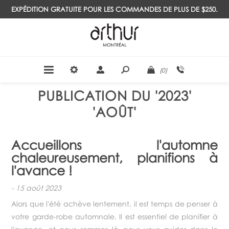
EXPÉDITION GRATUITE POUR LES COMMANDES DE PLUS DE $250.
(0)
PUBLICATION DU '2023'
'AOÛT'
Accueillons l'automne
chaleureusement, planifions à
l'avance !
-
15 août 2023
Alors que l'été achève lentement, il est temps de penser à
votre garde-robe automnale. Il est essentiel de planifier à